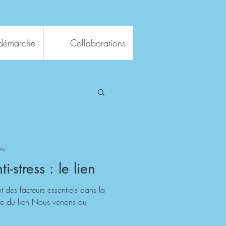
démarche
Collaborations
ure
i-stress : le lien
nt des facteurs essentiels dans la
nce du lien Nous venons au