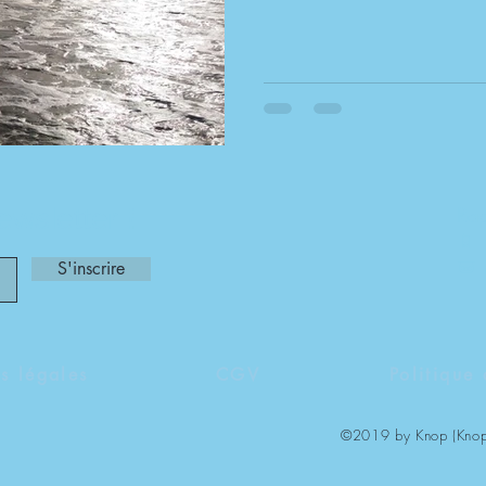
wsletter !
Rap
📱
📧
S'inscrire
s légales
CGV
Politique 
©2019 by Knop (Knop.