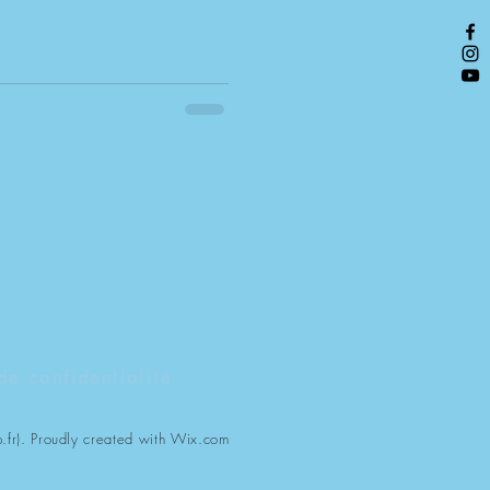
haël Pouille
 06 18 67 61 79
raphael.pouille@hotmail.fr
de confidentialité
fr). Proudly created with
Wix.com