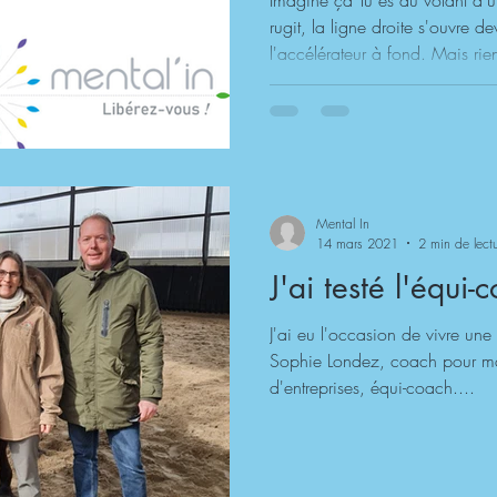
Imagine ça Tu es au volant d'u
rugit, la ligne droite s'ouvre de
l'accélérateur à fond. Mais ri
Le frein à main est encore serr
passe dans ta tête quand tu es
de te dépasser… mais que quel
"quelque chose", c'est ce que j'a
c'est précisément ce que je t'a
Mental In
14 mars 2021
2 min de lect
J'ai testé l'équi-
J'ai eu l'occasion de vivre un
Sophie Londez, coach pour ma
d'entreprises, équi-coach....