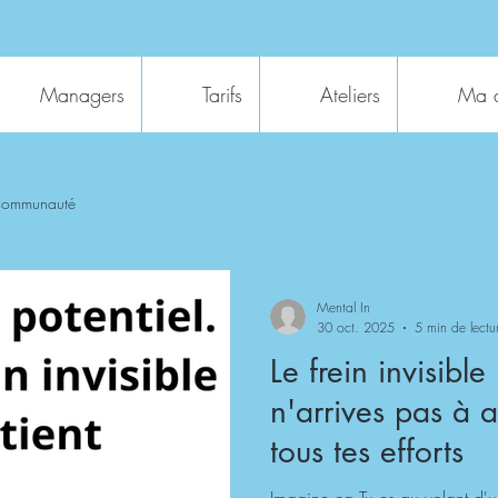
Managers
Tarifs
Ateliers
Ma 
 communauté
Mental In
30 oct. 2025
5 min de lectu
Le frein invisible
n'arrives pas à 
tous tes efforts