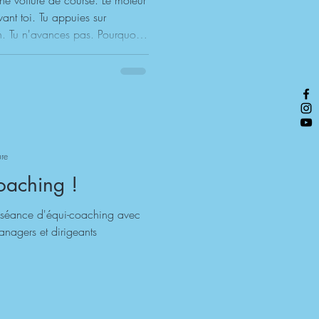
ne voiture de course. Le moteur
vant toi. Tu appuies sur
en. Tu n'avances pas. Pourquoi ?
é. C'est exactement ce qui se
saies d'avancer, de performer,
que chose te retient. Ce
ppelle le frein invisible . Et
ide à libérer avec la Méth
ure
coaching !
e séance d'équi-coaching avec
nagers et dirigeants