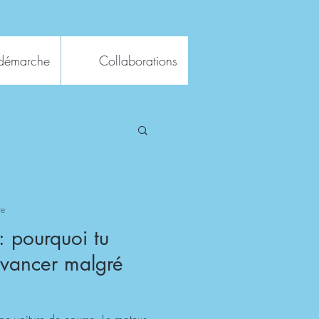
démarche
Collaborations
re
 : pourquoi tu
avancer malgré