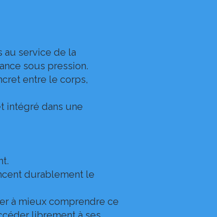
 au service de la
mance sous pression.
ncret entre le corps,
et intégré dans une
t.
uencent durablement le
ider à mieux comprendre ce
ccéder librement à ses