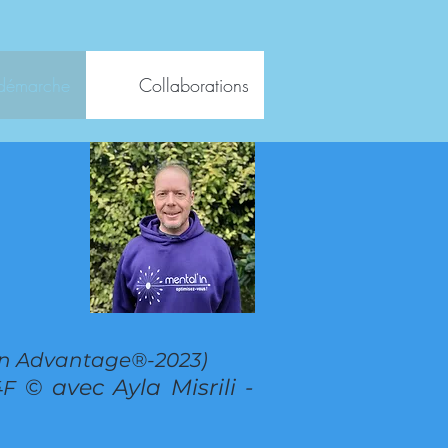
démarche
Collaborations
en Advantage®-2023)
©
avec Ayla Misrili -
4F