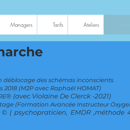
Managers
Tarifs
Ateliers
Ma 
marche
en déblocage des schémas inconscients
is 2018 (M2P avec Raphaël HOMAT)
®
(avec Violaine De Clerck -2021)
RE
tage (Formation Avancée Instructeur Oxyg
©
( psychopraticien, EMDR ,méthode
F