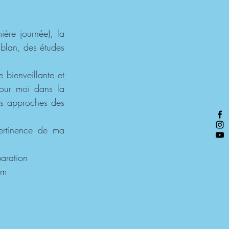
re journée), la 
blan, des études 
bienveillante et 
pour moi dans la 
tes approches des 
ertinence de ma 
paration 
om