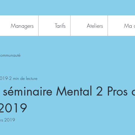
Managers
Tarifs
Ateliers
Ma 
 communauté
2019
2 min de lecture
 séminaire Mental 2 Pros 
 2019
rs 2019