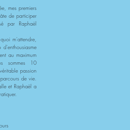
ée, mes premiers 
te de participer 
sé par Raphaël 
quoi m'attendre, 
 d'enthousiasme 
sent au maximum 
us sommes 10 
éritable passion 
parcours de vie. 
lle et Raphaël a 
atiquer.
ours 