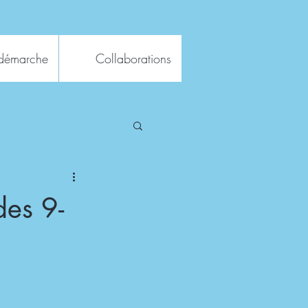
démarche
Collaborations
des 9-