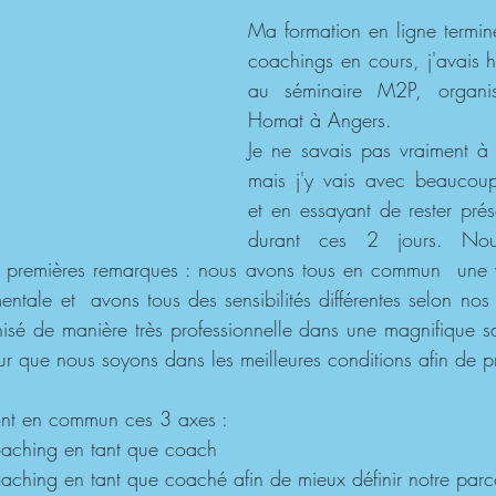
Ma formation en ligne termin
coachings en cours, j'avais hâ
au séminaire M2P, organi
Homat à Angers. 
Je ne savais pas vraiment à 
mais j'y vais avec beaucoup
et en essayant de rester pré
durant ces 2 jours. No
x premières remarques : nous avons tous en commun  une v
ntale et  avons tous des sensibilités différentes selon nos 
nisé de manière très professionnelle dans une magnifique sa
ur que nous soyons dans les meilleures conditions afin de pr
s ont en commun ces 3 axes : 
oaching en tant que coach
oaching en tant que coaché afin de mieux définir notre parc