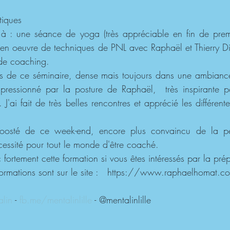
tiques 
à : une séance de yoga (très appréciable en fin de premiè
 en oeuvre de techniques de PNL avec Raphaël et Thierry Di
de coaching.
s de ce séminaire, dense mais toujours dans une ambiance 
impressionné par la posture de Raphaël,  très inspirante 
J'ai fait de très belles rencontres et apprécié les différen
  boosté de ce week-end, encore plus convaincu de la p
essité pour tout le monde d'être coaché.
 fortement cette formation si vous êtes intéressés par la pré
nformations sont sur le site :   https://www.raphaelhomat.c
lin
 - 
fb.me/mentalinlille
 - @mentalinlille