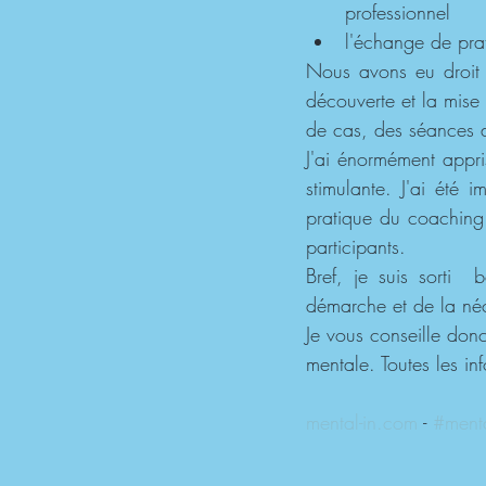
professionnel
l'échange de pra
Nous avons eu droit 
découverte et la mise
de cas, des séances 
J'ai énormément appri
stimulante. J'ai été 
pratique du coaching. 
participants. 
Bref, je suis sorti
démarche et de la néc
Je vous conseille donc
mentale. Toutes les i
mental-in.com
 - 
#menta