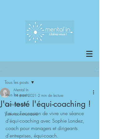
Post
Tous les posts
Mental In
Tous les posts
14 mars 2021
2 min de lecture
J'ai testé l'équi-coaching !
Commencer
J'ai eu l'occasion de vivre une séance 
Votre communauté
d'équi-coaching avec Sophie Londez, 
coach pour managers et dirigeants 
d'entreprises, équi-coach. 